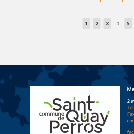
1
2
3
4
5
Ma
2 a
Tél
Fax
con
fac