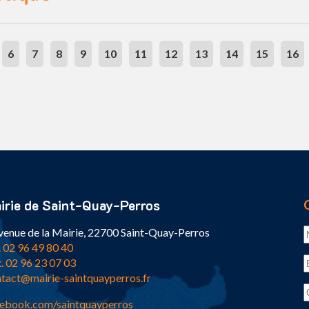
6
7
8
9
10
11
12
13
14
15
16
irie de Saint-Quay-Perros
venue de la Mairie, 22700 Saint-Quay-Perros
. 02 96 49 80 40
. 02 96 23 07 03
tact@mairie-saintquayperros.fr
ebook.com/saintquayperros