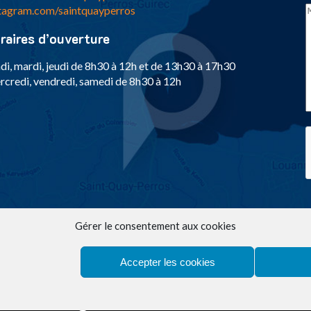
tagram.com/saintquayperros
raires d’ouverture
di, mardi, jeudi de 8h30 à 12h et de 13h30 à 17h30
credi, vendredi, samedi de 8h30 à 12h
Gérer le consentement aux cookies
Accepter les cookies
ie de Saint-Quay-Perros |
MENTIONS LÉGALES
|
Politique de co
LE STUDIO -
Création graphique et web