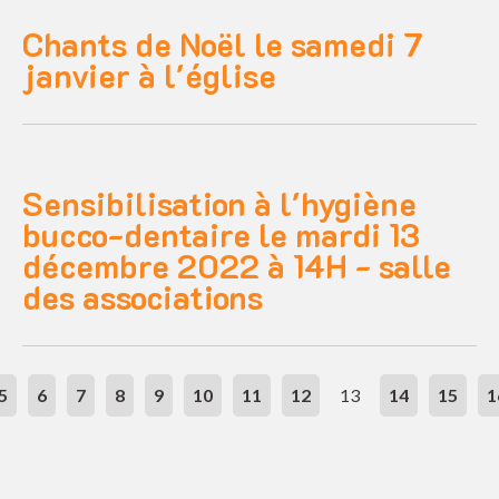
Chants de Noël le samedi 7
janvier à l'église
Sensibilisation à l'hygiène
bucco-dentaire le mardi 13
décembre 2022 à 14H - salle
des associations
5
6
7
8
9
10
11
12
13
14
15
1