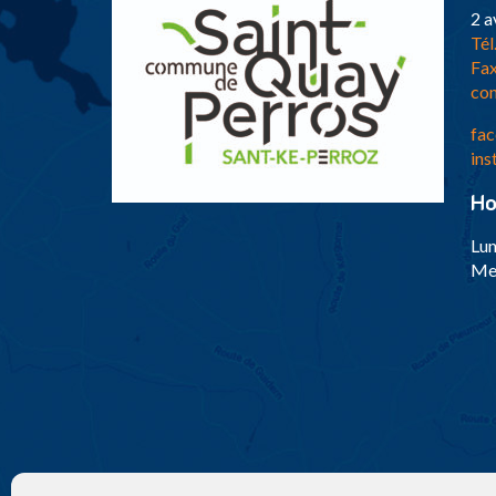
2 a
Tél
Fax
con
fac
ins
Ho
Lun
Mer