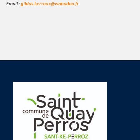
Email :
gildas.kerroux@wanadoo.fr