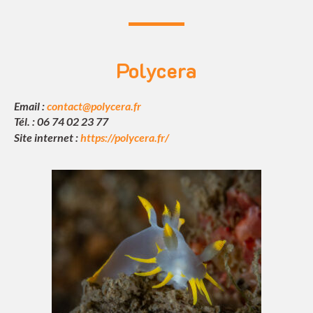
Polycera
Email :
contact@polycera.fr
Tél. : 06 74 02 23 77
Site internet :
https://polycera.fr/